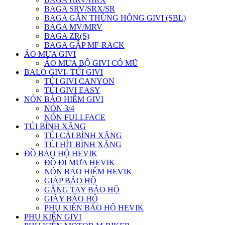
BAGA SRV/SRX/SR
BAGA GẮN THÙNG HÔNG GIVI (SBL)
BAGA MV/MRV
BAGA ZR(S)
BAGA GẬP MF-RACK
ÁO MƯA GIVI
ÁO MƯA BỘ GIVI CÓ MŨ
BALO GIVI- TÚI GIVI
TÚI GIVI CANYON
TÚI GIVI EASY
NÓN BẢO HIỂM GIVI
NÓN 3/4
NÓN FULLFACE
TÚI BÌNH XĂNG
TÚI CÀI BÌNH XĂNG
TÚI HÍT BÌNH XĂNG
ĐỒ BẢO HỘ HEVIK
ĐỒ ĐI MƯA HEVIK
NÓN BẢO HIỂM HEVIK
GIÁP BẢO HỘ
GĂNG TAY BẢO HỘ
GIÀY BẢO HỘ
PHỤ KIỆN BẢO HỘ HEVIK
PHỤ KIỆN GIVI