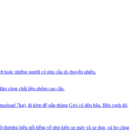
ợt hoặc những người có nhu cầu di chuyển nhiều.
lãm cùng chất liệu nhôm cao cấp.
maxload 7kg), đi kèm đế gắn thùng Givi có đèn hậu. Bên cạnh đó,
ột thương hiệu nổi tiếng về phụ kiện xe máy và xe đạp, và họ cũng