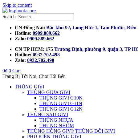
Skip to content
Search
CN Đồng Nai:
Bắc khu 92, Long Đức 1, Tam Phước, Biên 
Hotline:
0909.889.662
Zalo:
0909.889.662
CN TP HCM: 175
Trương Định, phường 9, quận 3, TP 
Hotline:
0932.702.498
Zalo:
0932.702.498
0
₫
0
Cart
Trang Bị Tới Nơi, Chơi Tới Bến
THÙNG GIVI
THÙNG GIỮA GIVI
THÙNG GIVI G10N
THÙNG GIVI G11N
THÙNG GIVI G12N
THÙNG SAU GIVI
THÙNG NHỰA
THÙNG NHÔM
THÙNG HÔNG GIVI/ THÙNG ĐÔI GIVI
PHỤ KIỆN THÙNG GIVI