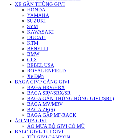
XE GẮN THÙNG GIVI
HONDA
YAMAHA
SUZUKI
SYM
KAWASAKI
DUCATI
KTM
BENELLI
BMW
GPX
REBEL USA
ROYAL ENFIELD
Xe Điện
BAGA GIVI/ CẢNG GIVI
BAGA HRV/HRX
BAGA SRV/SRX/SR
BAGA GẮN THÙNG HÔNG GIVI (SBL)
BAGA MV/MRV
BAGA ZR(S)
BAGA GẬP MF-RACK
ÁO MƯA GIVI
ÁO MƯA BỘ GIVI CÓ MŨ
BALO GIVI- TÚI GIVI
TÚI GIVI CANYON