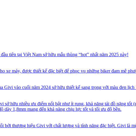
ầu tiên tại Việt Nam sở hữu mẫu thùng “hot” nhất năm 2025 này!
o xe máy, được thiết kế đặc biệt để phục vụ những biker đam mê phư
ivi vào cuối năm 2024 sở hữu thiết kế sang trọng với màu đen lịch 
sở hữu nhiều ưu điểm nổi bật như ít rung, khả năng tải đồ nặng tốt (
độ dày 1,8mm mang đến khả năng chịu lực tốt và tối ưu độ bền.
 bởi thương hiệu Givi với chất lượng và tính năng đặc biệt. Givi là m