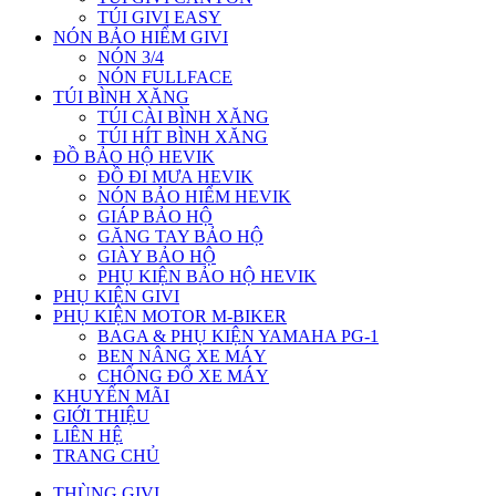
TÚI GIVI EASY
NÓN BẢO HIỂM GIVI
NÓN 3/4
NÓN FULLFACE
TÚI BÌNH XĂNG
TÚI CÀI BÌNH XĂNG
TÚI HÍT BÌNH XĂNG
ĐỒ BẢO HỘ HEVIK
ĐỒ ĐI MƯA HEVIK
NÓN BẢO HIỂM HEVIK
GIÁP BẢO HỘ
GĂNG TAY BẢO HỘ
GIÀY BẢO HỘ
PHỤ KIỆN BẢO HỘ HEVIK
PHỤ KIỆN GIVI
PHỤ KIỆN MOTOR M-BIKER
BAGA & PHỤ KIỆN YAMAHA PG-1
BEN NÂNG XE MÁY
CHỐNG ĐỔ XE MÁY
KHUYẾN MÃI
GIỚI THIỆU
LIÊN HỆ
TRANG CHỦ
THÙNG GIVI