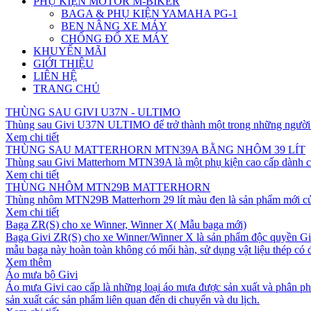
PHỤ KIỆN MOTOR M-BIKER
BAGA & PHỤ KIỆN YAMAHA PG-1
BEN NÂNG XE MÁY
CHỐNG ĐỔ XE MÁY
KHUYẾN MÃI
GIỚI THIỆU
LIÊN HỆ
TRANG CHỦ
THÙNG SAU GIVI U37N - ULTIMO
Thùng sau Givi U37N ULTIMO để trở thành một trong những người đ
Xem chi tiết
THÙNG SAU MATTERHORN MTN39A BẰNG NHÔM 39 LÍT
Thùng sau Givi Matterhorn MTN39A là một phụ kiện cao cấp dành ch
Xem chi tiết
THÙNG NHÔM MTN29B MATTERHORN
Thùng nhôm MTN29B Matterhorn 29 lít màu đen là sản phẩm mới của G
Xem chi tiết
Baga ZR(S) cho xe Winner, Winner X( Mẫu baga mới)
Baga Givi ZR(S) cho xe Winner/Winner X là sản phẩm độc quyền Givi 
mẫu baga này hoàn toàn không có mối hàn, sử dụng vật liệu thép có 
Xem thêm
Áo mưa bộ Givi
Áo mưa Givi cao cấp là những loại áo mưa được sản xuất và phân phối
sản xuất các sản phẩm liên quan đến di chuyển và du lịch.